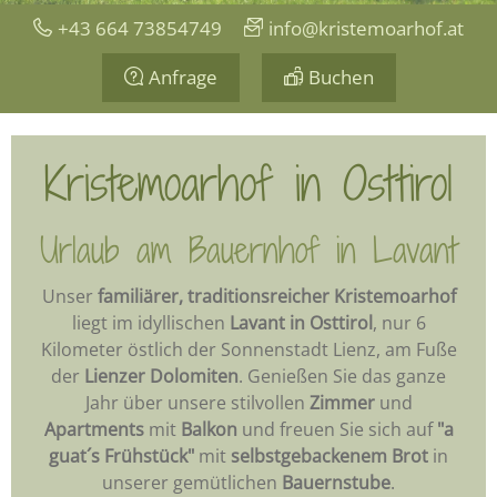
+43 664 73854749
info@kristemoarhof.at
Anfrage
Buchen
Kristemoarhof in Osttirol
Urlaub am Bauernhof in Lavant
Unser
familiärer, traditionsreicher Kristemoarhof
liegt im idyllischen
Lavant in Osttirol
, nur 6
Kilometer östlich der Sonnenstadt Lienz, am Fuße
der
Lienzer Dolomiten
. Genießen Sie das ganze
Jahr über unsere stilvollen
Zimmer
und
Apartments
mit
Balkon
und freuen Sie sich auf
"a
guat´s Frühstück"
mit
selbstgebackenem Brot
in
unserer gemütlichen
Bauernstube
.